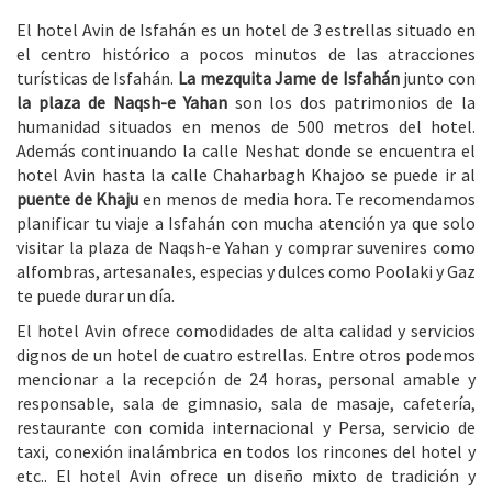
El hotel Avin de Isfahán es un hotel de 3 estrellas situado en
el centro histórico a pocos minutos de las atracciones
turísticas de Isfahán.
La mezquita Jame de Isfahán
junto con
la plaza de Naqsh-e Yahan
son los dos patrimonios de la
humanidad situados en menos de 500 metros del hotel.
Además continuando la calle Neshat donde se encuentra el
hotel Avin hasta la calle Chaharbagh Khajoo se puede ir al
puente de Khaju
en menos de media hora. Te recomendamos
planificar tu viaje a Isfahán con mucha atención ya que solo
visitar
la plaza de Naqsh-e Yahan
y comprar suvenires como
alfombras, artesanales, especias y dulces como
Poolaki
y
Gaz
te puede durar un día.
El hotel Avin ofrece comodidades de alta calidad y servicios
dignos de un hotel de cuatro estrellas. Entre otros podemos
mencionar a la recepción de 24 horas, personal amable y
responsable, sala de gimnasio, sala de masaje, cafetería,
restaurante con comida internacional y Persa, servicio de
taxi, conexión inalámbrica en todos los rincones del hotel y
etc.. El hotel Avin ofrece un diseño mixto de tradición y